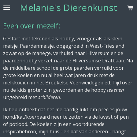
Melanie's Dierenkunst
Ga
direct
naar
Even over mezelf:
de
hoofdinhoud
Gestart met tekenen als hobby, vroeger als als klein
meisje. Paardenmeisje, opgegroeid in West-Friesland
zowat op de manege, verhuisd naar Hilversum en de
paardenhobby verzet naar de Hilversumse Drafbaan. Na
de middelbare school de grote paarden verruild voor
grote koeien en nu al heel wat jaren druk met de
melkkoeien in het Breukelse Veenweidegebied. Tijd over
nu de kids groter zijn geworden en de hobby
tekenen
uitgebreid met
schilderen
.
Ik heb ontdekt dat het me aardig lukt om precies jóuw
hond/kat/koe/paard neer te zetten via de kwast of pen
of potlood. De koeien zijn een voortdurende
inspiratiebron, mijn huis - en dat van anderen - hangt