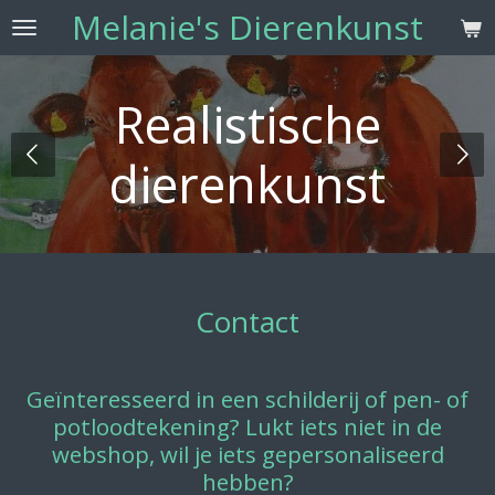
Melanie's Dierenkunst
Ga
direct
naar
Realistische
de
hoofdinhoud
dierenkunst
Contact
Geïnteresseerd in een schilderij of pen- of
potloodtekening? Lukt iets niet in de
webshop, wil je iets gepersonaliseerd
hebben?