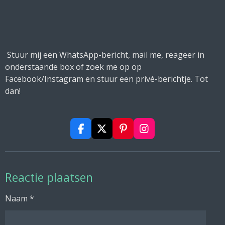
Stuur mij een WhatsApp-bericht, mail me, reageer in
onderstaande box of zoek me op op
Facebook/Instagram en stuur een privé-berichtje. Tot
dan!
F
X
P
I
a
i
n
c
n
s
e
t
t
b
e
a
Reactie plaatsen
o
r
g
o
e
r
Naam *
k
s
a
t
m