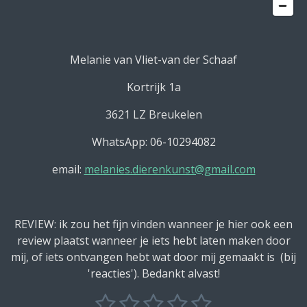
Melanie van Vliet-van der Schaaf
Kortrijk 1a
3621 LZ Breukelen
WhatsApp: 06-10294082
email:
melanies.dierenkunst@gmail.com
REVIEW: ik zou het fijn vinden wanneer je hier ook een
review plaatst wanneer je iets hebt laten maken door
mij, of iets ontvangen hebt wat door mij gemaakt is (bij
'reacties'). Bedankt alvast!
1
2
3
4
5
S
R